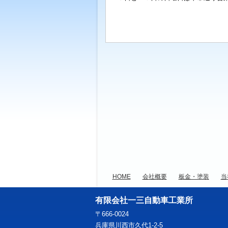
HOME
会社概要
板金・塗装
当
有限会社一三自動車工業所
〒666-0024
兵庫県川西市久代1-2-5