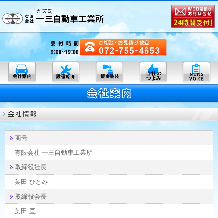
商号
有限会社 一三自動車工業所
取締役社長
染田 ひとみ
取締役会長
染田 亘